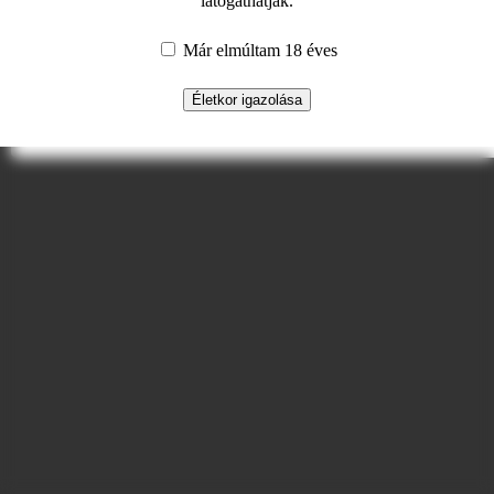
látogathatják.
minket, hogy a weboldalon végzett tevékenységed nyomon
követésével javítsuk weboldalunkat és téged érdeklő ajánlatokat
mutassunk meg.
Már elmúltam 18 éves
Életkor igazolása
Mindet elutasítom
Mindet elfogadom