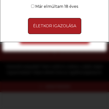
téged érdeklő ajánlatokat mutassunk meg.
NYOMD MEG A GOMBOT, HA KÉSZEN ÁLLSZ!
Már elmúltam 18 éves
MINDET ELUTASÍTOM
KEZDHETJÜK
ÉLETKOR IGAZOLÁSA
MINDET ELFOGADOM
Valamiért elakadtál? Nem nyílik ki a doboz a játék végén
kapott kóddal? Akkor kérlek hívd az ügyfélszolgálatunk:
+36307565005