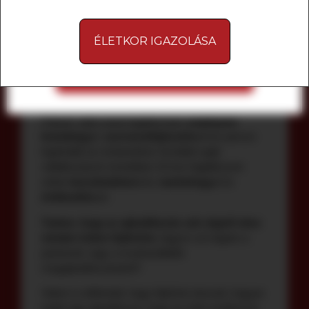
MINDET ELUTASÍTOM
+36 30 756 5005
ÉLETKOR IGAZOLÁSA
MINDET ELFOGADOM
Több mint
15 éve dolgozok HR területen
multinacionális és nagyvállalati környezetben.
Pályám alatt sokat foglalkoztam
employeer
branding
gel,
szervezetfejlesztés
sel és persze
leginkább az emberekkel. Emellett saját
vállalkozásom keretében 10 éve foglalkozom
online
kereskedelem
mel,
marketing
gel és
értékesítés
sel.
Tudom, hogy az ajándékozás sok cégnél okoz
minden évben fejtörtést
, legyen szó éppen a
partnerek vagy a munkavállalók
megajándékozásáról?
Velem is előfordult, hogy fejtörést okozott, hogyan
tudok úgy ajándékozni, hogy az örök emléket és