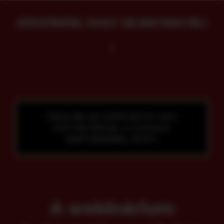
KÖSZÖNÖN, HOGY JELENTKEZTÉL!
TEDD BE AZ IDŐPONTOT EGY
KATTINTÁSSAL A GOOGLE
NAPTÁRADBA, MOST
A webinárium